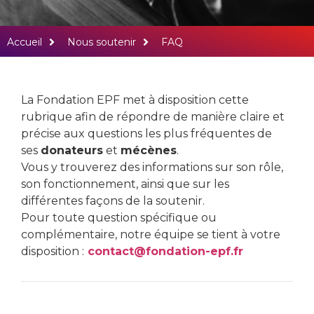
FAQ sur le mécénat
Accueil
Nous soutenir
FAQ
et la Fondation
Vos questions, nos
La Fondation EPF met à disposition cette
rubrique afin de répondre de manière claire et
réponses.
précise aux questions les plus fréquentes de
ses
donateurs
et
mécènes
.
Vous y trouverez des informations sur son rôle,
son fonctionnement, ainsi que sur les
différentes façons de la soutenir.
Pour toute question spécifique ou
complémentaire, notre équipe se tient à votre
disposition :
contact@fondation-epf.fr