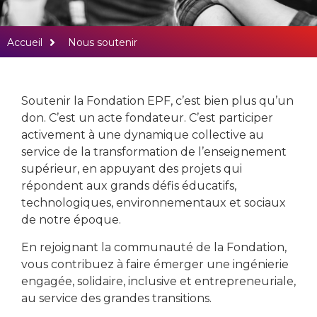
Ensemble, donnons
Accueil
Nous soutenir
vie à une ingénierie
plus humaine, plus
responsable, plus
Soutenir la Fondation EPF, c’est bien plus qu’un
engagée
don. C’est un acte fondateur. C’est participer
activement à une dynamique collective au
service de la transformation de l’enseignement
supérieur, en appuyant des projets qui
répondent aux grands défis éducatifs,
technologiques, environnementaux et sociaux
de notre époque.
En rejoignant la communauté de la Fondation,
vous contribuez à faire émerger une ingénierie
engagée, solidaire, inclusive et entrepreneuriale,
au service des grandes transitions.