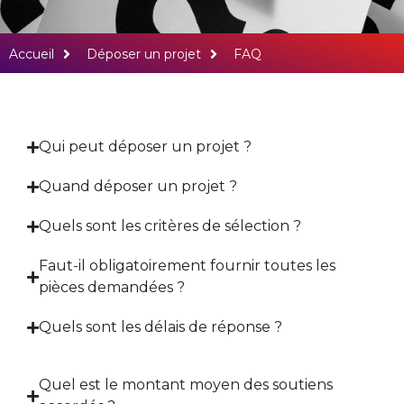
Foire aux questions
Accueil
Déposer un projet
FAQ
Vous avez une question
? Retrouvez ici les
Qui peut déposer un projet ?
réponses aux plus
Quand déposer un projet ?
fréquentes
Quels sont les critères de sélection ?
Faut-il obligatoirement fournir toutes les
pièces demandées ?
Quels sont les délais de réponse ?
Quel est le montant moyen des soutiens