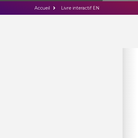
I Did Not
Accueil
Livre interactif EN
Permissi