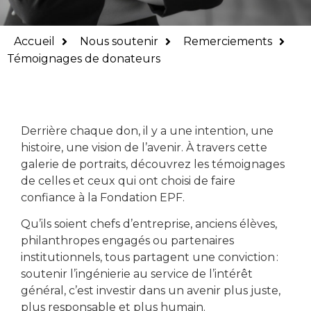
Témoignages de
Accueil
Nous soutenir
Remerciements
donateurs
Témoignages de donateurs
Pourquoi nous
soutiennent-ils ?
Derrière chaque don, il y a une intention, une
histoire, une vision de l’avenir. À travers cette
galerie de portraits, découvrez les témoignages
de celles et ceux qui ont choisi de faire
confiance à la Fondation EPF.
Qu’ils soient chefs d’entreprise, anciens élèves,
philanthropes engagés ou partenaires
institutionnels, tous partagent une conviction :
soutenir l’ingénierie au service de l’intérêt
général, c’est investir dans un avenir plus juste,
plus responsable et plus humain.