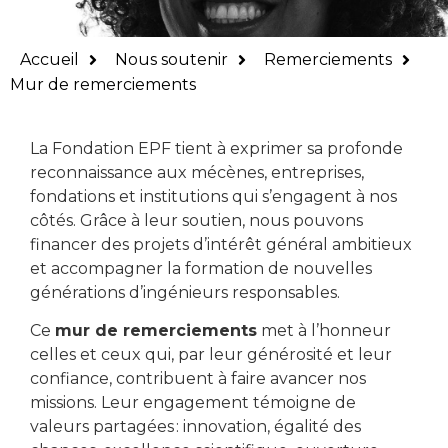
Mur de
Accueil
Nous soutenir
Remerciements
remerciements
Mur de remerciements
Merci à celles et ceux
La Fondation EPF tient à exprimer sa profonde
reconnaissance aux mécènes, entreprises,
qui rendent nos actions
fondations et institutions qui s’engagent à nos
possibles.
côtés. Grâce à leur soutien, nous pouvons
financer des projets d’intérêt général ambitieux
et accompagner la formation de nouvelles
générations d’ingénieurs responsables.
Ce
mur de remerciements
met à l’honneur
celles et ceux qui, par leur générosité et leur
confiance, contribuent à faire avancer nos
missions. Leur engagement témoigne de
valeurs partagées : innovation, égalité des